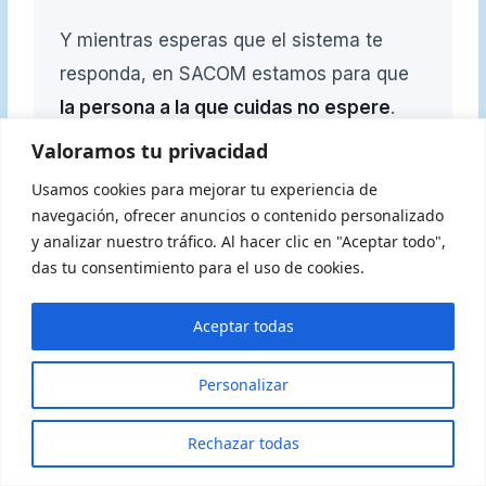
Y mientras esperas que el sistema te
responda, en SACOM estamos para que
la persona a la que cuidas no espere
.
Valoramos tu privacidad
Fuente:
Decreto ley de medidas urgentes en el
Usamos cookies para mejorar tu experiencia de
ámbito de la dependencia, publicado en el
navegación, ofrecer anuncios o contenido personalizado
DOGC el 28 de abril de 2026 y validado
y analizar nuestro tráfico. Al hacer clic en "Aceptar todo",
posteriormente por el Parlament de Catalunya.
das tu consentimiento para el uso de cookies.
Información oficial: Generalitat de Catalunya,
Departament de Drets Socials.
Aceptar todas
Personalizar
¿Necesitas ayuda para un
Pla Cura
Dependencia Cataluña
familiar?
×
Cuéntanos →
Rechazar todas
Ley de dependencia 2026
Respondemos en menos de 2h · Gratis
Ayudas dependencia
PIA