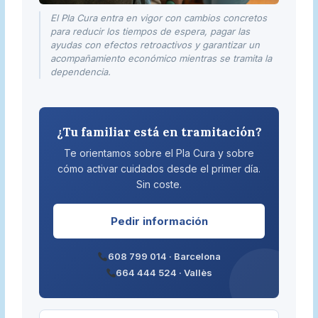
El Pla Cura entra en vigor con cambios concretos
para reducir los tiempos de espera, pagar las
ayudas con efectos retroactivos y garantizar un
acompañamiento económico mientras se tramita la
dependencia.
¿Tu familiar está en tramitación?
Te orientamos sobre el Pla Cura y sobre
cómo activar cuidados desde el primer día.
Sin coste.
Pedir información
608 799 014 · Barcelona
664 444 524 · Vallès