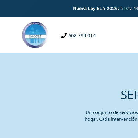
Nueva Ley ELA 2026:
hasta 14
Ir
al
contenido
608 799 014
SE
Un conjunto de servicios
hogar. Cada intervención