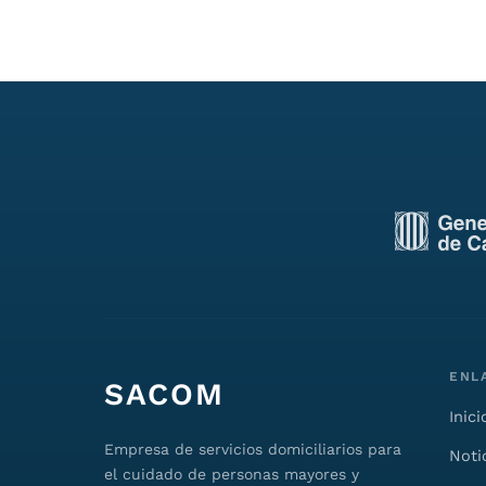
ENL
SACOM
Inici
Empresa de servicios domiciliarios para
Noti
el cuidado de personas mayores y