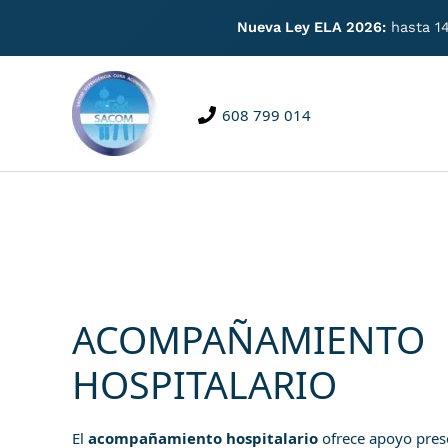
Nueva Ley ELA 2026:
hasta 14
Ir
al
contenido
608 799 014
ACOMPAÑAMIENTO
HOSPITALARIO
El
acompañamiento hospitalario
ofrece apoyo pres