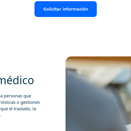
Solicitar información
édico
 a personas que
nósticas o gestiones
ue el traslado, la
.