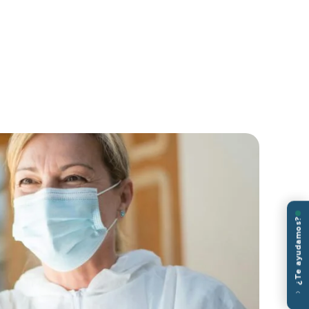
¿Te ayudamos?
‹