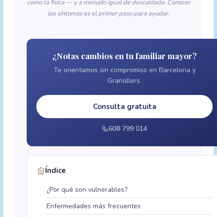
como la física — y a menudo igual de descuidada. Conocer
los síntomas es el primer paso para ayudar.
¿Notas cambios en tu familiar mayor?
Te orientamos sin compromiso en Barcelona y
Granollers.
Consulta gratuita
608 799 014
Índice
¿Por qué son vulnerables?
Enfermedades más frecuentes