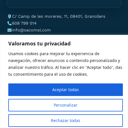
C/ Camp de les moreres, 11, 08401, Granollers
608 799 014
info@sacomsl.com
Valoramos tu privacidad
Usamos cookies para mejorar tu experiencia de
© 2026 SACOM. Todos los derechos reservados.
navegación, ofrecer anuncios o contenido personalizado y
analizar nuestro tráfico. Al hacer clic en "Aceptar todo", das
tu consentimiento para el uso de cookies.
Aceptar todas
Personalizar
¿Necesitas ayuda para un
familiar?
×
Cuéntanos →
Rechazar todas
Respondemos en menos de 2h · Gratis