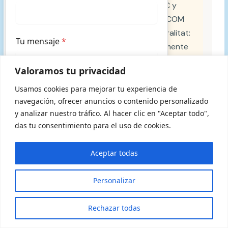
(PEVS)
puede cubrir entre 313,50€ y
747,25€ al mes según el grado. SACOM
es servicio acreditado por la Generalitat:
Tu mensaje
*
la PEVS se puede destinar directamente
a pagar nuestro servicio domiciliario.
Valoramos tu privacidad
Calcula tu ayuda aquí →
Usamos cookies para mejorar tu experiencia de
navegación, ofrecer anuncios o contenido personalizado
y analizar nuestro tráfico. Al hacer clic en "Aceptar todo",
Preguntas frecuentes sobre la
das tu consentimiento para el uso de cookies.
He leído y acepto la
política de
empresa SAD en Sabadell
privacidad
*
Aceptar todas
Enviar
¿Qué es una empresa SAD y por
qué importa elegir una?
Personalizar
¿Necesitas ayuda para un
SAD significa
Servicio de Ayuda a
familiar?
×
Cuéntanos →
Rechazar todas
Respondemos en menos de 2h · Gratis
Domicilio
. Es la denominación que