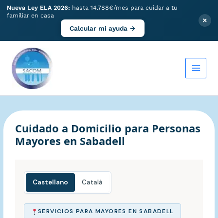
Nueva Ley ELA 2026:
hasta 14.788€/mes para cuidar a tu
familiar en casa
×
Calcular mi ayuda →
Ir
al
contenido
Cuidado a Domicilio para Personas
Mayores en Sabadell
Castellano
Català
SERVICIOS PARA MAYORES EN SABADELL