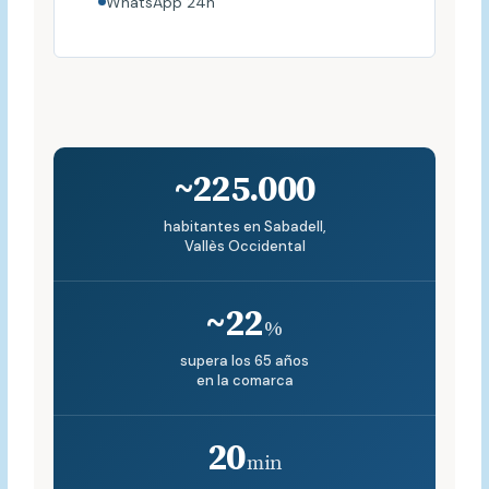
WhatsApp 24h
~225.000
habitantes en Sabadell,
Vallès Occidental
~22
%
supera los 65 años
en la comarca
20
min