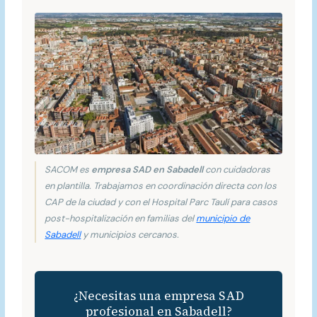
SACOM es
empresa SAD en Sabadell
con cuidadoras
en plantilla. Trabajamos en coordinación directa con los
CAP de la ciudad y con el Hospital Parc Taulí para casos
post-hospitalización en familias del
municipio de
Sabadell
y municipios cercanos.
¿Necesitas una empresa SAD
profesional en Sabadell?