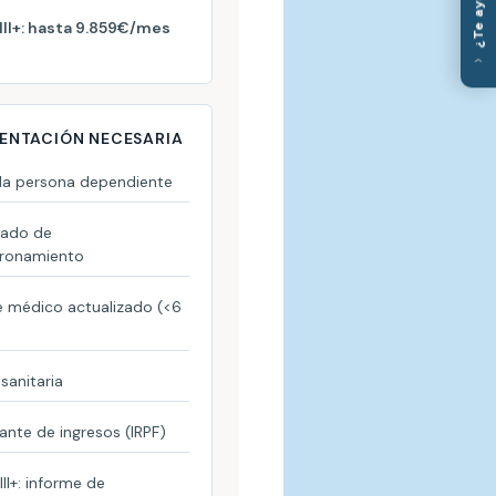
III+: hasta 9.859€/mes
‹
NTACIÓN NECESARIA
 la persona dependiente
cado de
ronamiento
e médico actualizado (<6
)
 sanitaria
cante de ingresos (IRPF)
III+: informe de