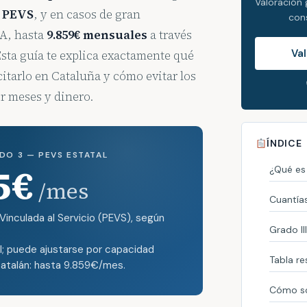
Valoración 
n PEVS
, y en casos de gran
con
A, hasta
9.859€ mensuales
a través
Val
sta guía te explica exactamente qué
itarlo en Cataluña y cómo evitar los
r meses y dinero.
ÍNDICE
DO 3 — PEVS ESTATAL
5€
¿Qué es
/mes
Cuantía
inculada al Servicio (PEVS), según
Grado II
; puede ajustarse por capacidad
Tabla r
catalán: hasta 9.859€/mes.
Cómo sol