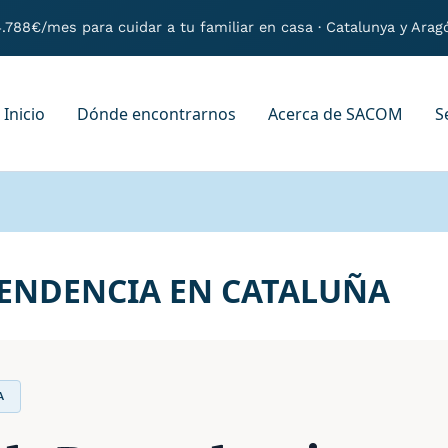
.788€/mes para cuidar a tu familiar en casa
· Catalunya y Arag
Inicio
Dónde encontrarnos
Acerca de SACOM
S
ENDENCIA EN CATALUÑA
A