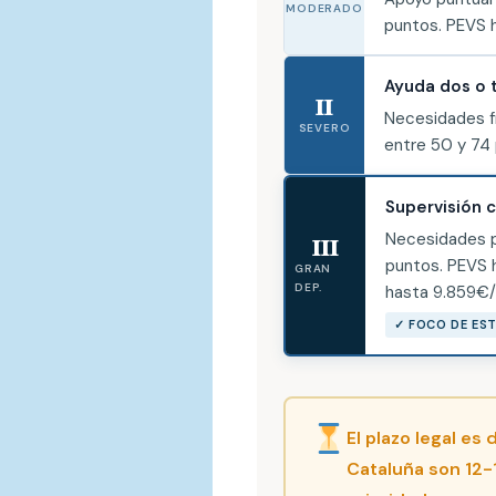
MODERADO
puntos. PEVS 
Ayuda dos o t
II
Necesidades f
SEVERO
entre 50 y 74
Supervisión c
Necesidades 
III
puntos. PEVS 
GRAN
DEP.
hasta 9.859€
✓ FOCO DE EST
El plazo legal es
Cataluña son 12-