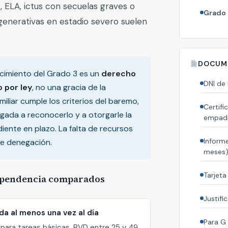
 ELA, ictus con secuelas graves o
Grado 
nerativas en estadio severo suelen
DOCUME
cimiento del Grado 3 es un
derecho
DNI de
 por ley
, no una gracia de la
amiliar cumple los criterios del baremo,
Certifi
igada a reconocerlo y a otorgarle la
empad
ente en plazo. La falta de recursos
Inform
e denegación.
meses
Tarjeta
dependencia comparados
Justifi
a al menos una vez al día
Para G 
para tareas básicas. BVD entre 25 y 49