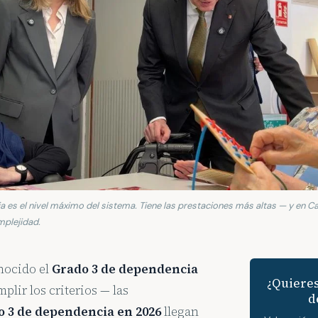
 es el nivel máximo del sistema. Tiene las prestaciones más altas — y en Cat
mplejidad.
onocido el
Grado 3 de dependencia
¿Quieres
plir los criterios — las
d
o 3 de dependencia en 2026
llegan