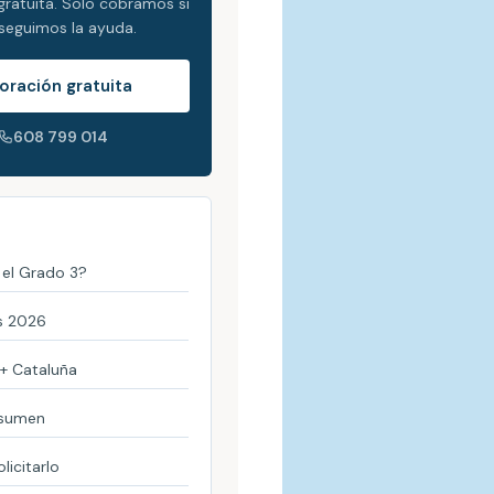
gratuita. Solo cobramos si
seguimos la ayuda.
oración gratuita
608 799 014
 el Grado 3?
s 2026
I+ Cataluña
esumen
icitarlo