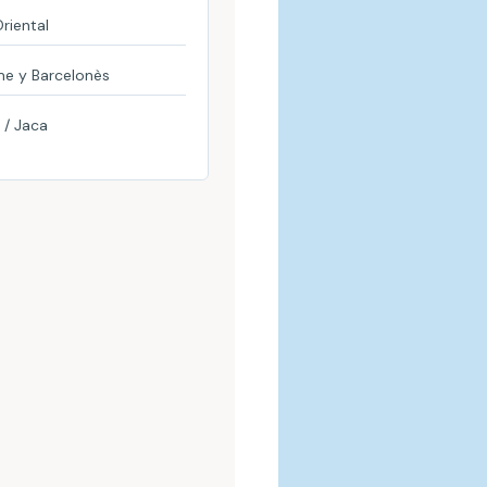
Oriental
e y Barcelonès
 / Jaca