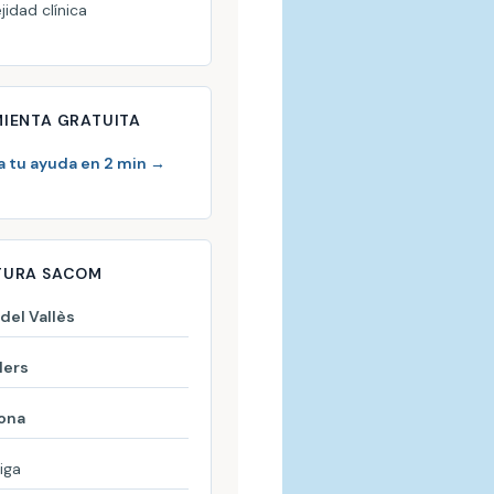
idad clínica
IENTA GRATUITA
a tu ayuda en 2 min →
TURA SACOM
del Vallès
lers
ona
iga