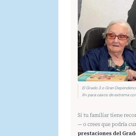
El Grado 3 o Gran Dependencia
III+ para casos de extrema co
Si tu familiar tiene rec
— o crees que podría cum
prestaciones del Grad