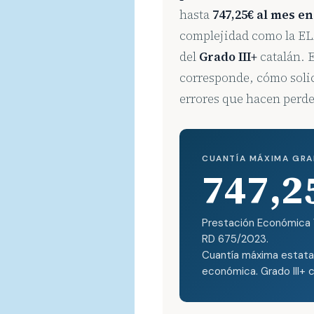
hasta
747,25€ al mes e
complejidad como la EL
del
Grado III+
catalán. E
corresponde, cómo solic
errores que hacen perde
CUANTÍA MÁXIMA GRA
747,2
Prestación Económica V
RD 675/2023.
Cuantía máxima estatal
económica. Grado III+ 