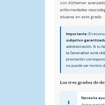
con Alzheimer avanzado,
enfermedades neurodege
situarse en este grado.
Importante:
El recono
subjetivo garantizado
administración. Si tu f
la Generalitat está obl
prestación correspondi
no puede ser motivo d
Los tres grados de 
Necesita ayud
I
Apoyo puntual 