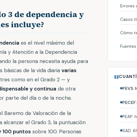
Errores
do 3 de dependencia y
Casos t
es incluye?
Cómo t
ndencia
es el nivel máximo del
Fuentes 
mía y Atención a la Dependencia
ando la persona necesita ayuda para
es básicas de la vida diaria
varias
CUANTÍ
tres como en el Grado 2 — y
dispensable y continua
de otra
PEVS: 
r parte del día o de la noche.
PECEF:
l Baremo de Valoración de la
PEAP: 
 alcanzar el Grado 3, la puntuación
SAD: 
y 100 puntos
sobre 100. Personas