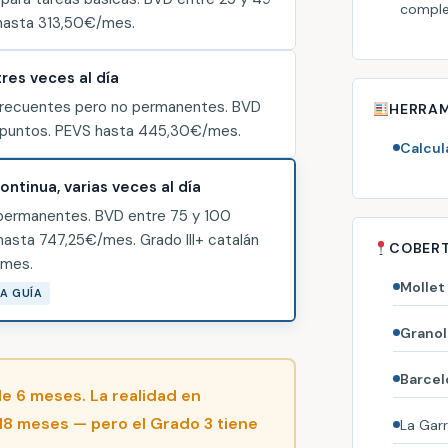
complej
hasta 313,50€/mes.
res veces al día
recuentes pero no permanentes. BVD
HERRAM
 puntos. PEVS hasta 445,30€/mes.
Calcul
ontinua, varias veces al día
permanentes. BVD entre 75 y 100
hasta 747,25€/mes. Grado III+ catalán
COBER
/mes.
Mollet 
A GUÍA
Granol
Barcel
 de 6 meses. La realidad en
18 meses — pero el Grado 3 tiene
La Garr