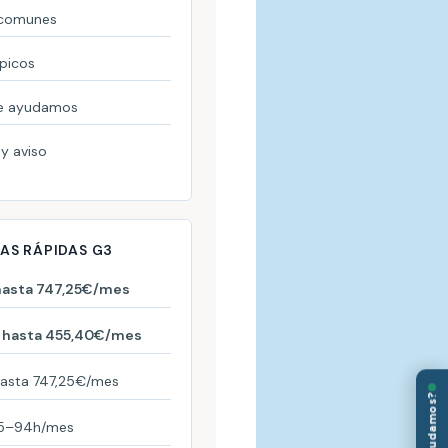
 comunes
ípicos
e ayudamos
y aviso
AS RÁPIDAS G3
hasta 747,25€/mes
 hasta 455,40€/mes
hasta 747,25€/mes
¿Te ayudamos?
65–94h/mes