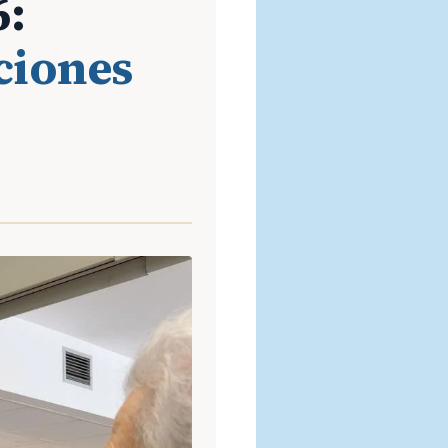
6:
aciones