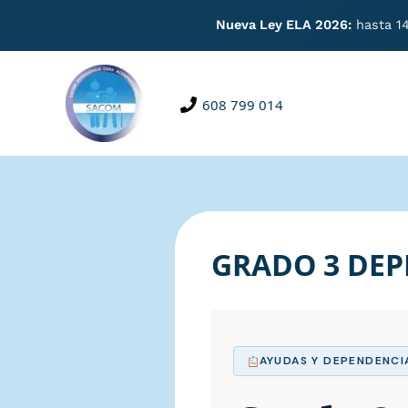
Nueva Ley ELA 2026:
hasta 14
Ir
al
contenido
608 799 014
GRADO 3 DEP
AYUDAS Y DEPENDENCI